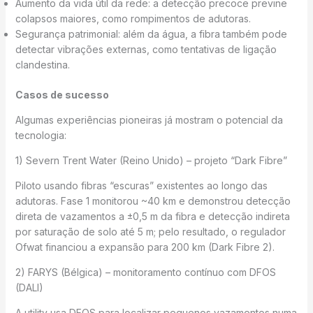
Aumento da vida útil da rede: a detecção precoce previne
colapsos maiores, como rompimentos de adutoras.
Segurança patrimonial: além da água, a fibra também pode
detectar vibrações externas, como tentativas de ligação
clandestina.
Casos de sucesso
Algumas experiências pioneiras já mostram o potencial da
tecnologia:
1) Severn Trent Water (Reino Unido) – projeto “Dark Fibre”
Piloto usando fibras “escuras” existentes ao longo das
adutoras. Fase 1 monitorou ~40 km e demonstrou detecção
direta de vazamentos a ±0,5 m da fibra e detecção indireta
por saturação de solo até 5 m; pelo resultado, o regulador
Ofwat financiou a expansão para 200 km (Dark Fibre 2).
2) FARYS (Bélgica) – monitoramento contínuo com DFOS
(DALI)
A utility usa DFOS para localizar pequenos vazamentos numa