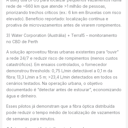
rede de ~660 km que atende >1 milhão de pessoas,
priorizando trechos críticos (ex.: 6 km em Bruxelas com risco
elevado). Benefício reportado: localização contínua e
proativa de microvazamentos antes de virarem rompimentos.
3) Water Corporation (Austrália) + Terra15 – monitoramento
no CBD de Perth
A solução aproveitou fibras urbanas existentes para “ouvir”
a rede 24/7 e reduzir risco de rompimentos (menos custos
catastróficos). Em ensaios controlados, o fornecedor
demonstrou thresholds: 0,75 L/min detectável a 0,1 m da
fibra; 13,3 L/min a 5 m; >23,4 L/min detectados em todos os
cenários testados. Na operação urbana, o objetivo
documentado é “detectar antes de estourar”, economizando
água e dinheiro.
Esses pilotos já demonstram que a fibra óptica distribuída
pode reduzir o tempo médio de localização de vazamentos
de semanas para minutos.