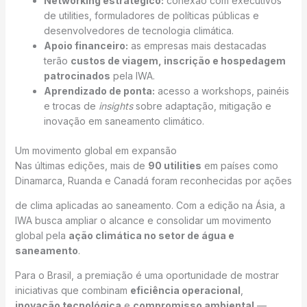
Networking estratégico:
conexão com executivos
de utilities, formuladores de políticas públicas e
desenvolvedores de tecnologia climática.
Apoio financeiro:
as empresas mais destacadas
terão
custos de viagem, inscrição e hospedagem
patrocinados
pela IWA.
Aprendizado de ponta:
acesso a workshops, painéis
e trocas de
insights
sobre adaptação, mitigação e
inovação em saneamento climático.
Um movimento global em expansão
Nas últimas edições, mais de
90 utilities
em países como
Dinamarca, Ruanda e Canadá foram reconhecidas por ações
de clima aplicadas ao saneamento. Com a edição na Ásia, a
IWA busca ampliar o alcance e consolidar um movimento
global pela
ação climática no setor de água e
saneamento
.
Para o Brasil, a premiação é uma oportunidade de mostrar
iniciativas que combinam
eficiência operacional
,
inovação tecnológica
e
compromisso ambiental
—