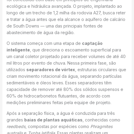
ecológica e hidráulica avançada. O projeto, implantado ao
longo de um trecho de 1,2 milha da rodovia A27, busca reter
e tratar a água antes que ela alcance o aquífero de calcário
de South Downs — uma das principais fontes de
abastecimento de água da região.
O sistema começa com uma etapa de
captação
inteligente
, que direciona o escoamento superficial para
um canal coletor projetado para receber volumes de até 40
mil litros por evento de chuva. Nessa primeira fase, são
utilizados
separadores de vórtex
, estruturas circulares que
criam movimento rotacional da água, separando partículas
sedimentáveis e óleos leves. Esses separadores têm
capacidade de remover até 80% dos sólidos suspensos e
60% de hidrocarbonetos flutuantes, de acordo com
medições preliminares feitas pela equipe de projeto.
Após a separação física, a água é conduzida para três
grandes
baias de plantas aquáticas
, conhecidas como
reedbeds
, compostas por espécies como
Phragmites
australis
e
Typha latifolia
. Essas plantas realizam um