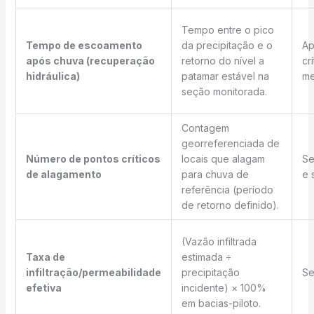
Tempo entre o pico
Tempo de escoamento
da precipitação e o
Ap
após chuva (recuperação
retorno do nível a
crí
hidráulica)
patamar estável na
me
seção monitorada.
Contagem
georreferenciada de
Número de pontos críticos
locais que alagam
Se
de alagamento
para chuva de
e 
referência (período
de retorno definido).
(Vazão infiltrada
Taxa de
estimada ÷
infiltração/permeabilidade
precipitação
Se
efetiva
incidente) × 100%
em bacias-piloto.