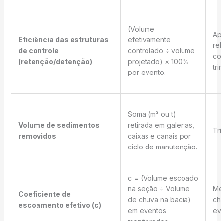
(Volume
Ap
Eficiência das estruturas
efetivamente
re
de controle
controlado ÷ volume
co
(retenção/detenção)
projetado) × 100%
tri
por evento.
Soma (m³ ou t)
Volume de sedimentos
retirada em galerias,
Tr
removidos
caixas e canais por
ciclo de manutenção.
c = (Volume escoado
na seção ÷ Volume
Me
Coeficiente de
de chuva na bacia)
ch
escoamento efetivo (c)
em eventos
ev