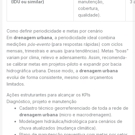
(IDU ou similar)
manutenção,
3 
cobertura,
qualidade).
Como definir periodicidade e metas por cenário
Em
drenagem urbana
, a periodicidade ideal combina
medições
pós-evento
(para respostas rápidas) com ciclos
mensais, trimestrais e anuais (para tendências). Metas “boas”
variam por clima, relevo e adensamento. Assim, recomenda-
se calibrar metas em projetos-piloto e expandir por bacia
hidrográfica urbana. Desse modo, a
drenagem urbana
evolui de forma consistente, mesmo com orçamentos
limitados.
Ações estruturantes para alcançar os KPIs
Diagnóstico, projeto e manutenção
Cadastro técnico georreferenciado de toda a rede de
drenagem urbana
(micro e macrodrenagem).
Modelagem hidráulica/hidrológica para cenários de
chuva atualizados (mudança climática).
Plano de manutenção preventiva com metas por setor