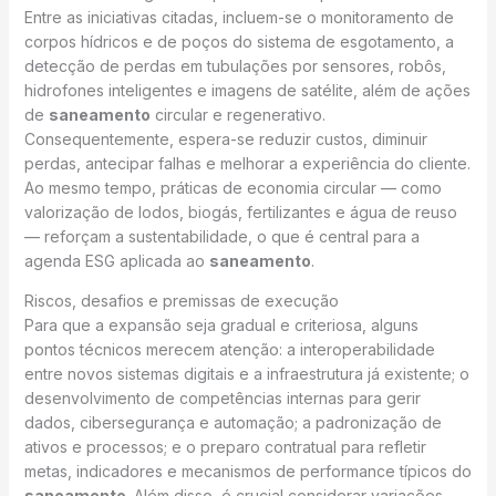
Entre as iniciativas citadas, incluem-se o monitoramento de
corpos hídricos e de poços do sistema de esgotamento, a
detecção de perdas em tubulações por sensores, robôs,
hidrofones inteligentes e imagens de satélite, além de ações
de
saneamento
circular e regenerativo.
Consequentemente, espera-se reduzir custos, diminuir
perdas, antecipar falhas e melhorar a experiência do cliente.
Ao mesmo tempo, práticas de economia circular — como
valorização de lodos, biogás, fertilizantes e água de reuso
— reforçam a sustentabilidade, o que é central para a
agenda ESG aplicada ao
saneamento
.
Riscos, desafios e premissas de execução
Para que a expansão seja gradual e criteriosa, alguns
pontos técnicos merecem atenção: a interoperabilidade
entre novos sistemas digitais e a infraestrutura já existente; o
desenvolvimento de competências internas para gerir
dados, cibersegurança e automação; a padronização de
ativos e processos; e o preparo contratual para refletir
metas, indicadores e mecanismos de performance típicos do
saneamento
. Além disso, é crucial considerar variações