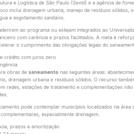
utura e Logística de São Paulo (Semil) e a agência de fome
oco inclui drenagem urbana, manejo de resíduos sólidos, o
gua e esgotamento sanitário.
aderirem ao programa ou estejam integrados ao Universal
anceiro com carência e prazos facilitados. A meta é reforçar
 acelerar o cumprimento das obrigações legais do saneamen
de crédito com juros zero
ngência
para obras de
saneamento
nas seguintes áreas: abastecime
rio, drenagem urbana e resíduos sólidos. O recurso tamb
em redes, estações de tratamento e complementações não 
tes.
nciamento pode contemplar municípios localizados na área
 complementares, especialmente drenagem.
cia, prazos e amortização