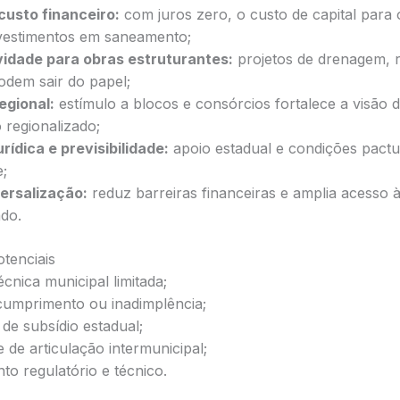
usto financeiro:
com juros zero, o custo de capital para 
investimentos em saneamento;
vidade para obras estruturantes:
projetos de drenagem, r
odem sair do papel;
egional:
estímulo a blocos e consórcios fortalece a visão
 regionalizado;
rídica e previsibilidade:
apoio estadual e condições pact
e;
ersalização:
reduz barreiras financeiras e amplia acesso à
ado.
otenciais
cnica municipal limitada;
cumprimento ou inadimplência;
de subsídio estadual;
de articulação intermunicipal;
o regulatório e técnico.