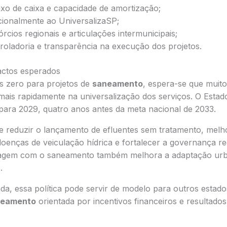
uxo de caixa e capacidade de amortização;
ucionalmente ao UniversalizaSP;
cios regionais e articulações intermunicipais;
troladoria e transparência na execução dos projetos.
actos esperados
os zero para projetos de
saneamento
, espera-se que muito
mais rapidamente na universalização dos serviços. O Estad
 para 2029, quatro anos antes da meta nacional de 2033.
de reduzir o lançamento de efluentes sem tratamento, melh
doenças de veiculação hídrica e fortalecer a governança re
nagem com o saneamento também melhora a adaptação urb
.
a, essa política pode servir de modelo para outros esta
neamento
orientada por incentivos financeiros e resultados