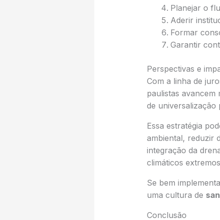
Planejar o fl
Aderir instit
Formar consór
Garantir con
Perspectivas e imp
Com a linha de jur
paulistas avancem 
de universalização
Essa estratégia po
ambiental, reduzir 
integração da dre
climáticos extremos
Se bem implementad
uma cultura de
sa
Conclusão