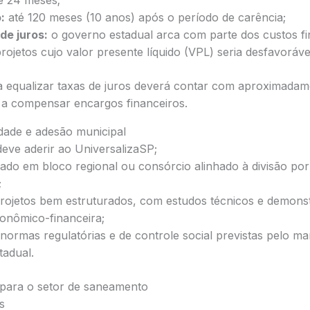
é 24 meses;
:
até 120 meses (10 anos) após o período de carência;
de juros:
o governo estadual arca com parte dos custos fi
projetos cujo valor presente líquido (VPL) seria desfavoráve
ra equalizar taxas de juros deverá contar com aproximada
 a compensar encargos financeiros.
lidade e adesão municipal
deve aderir ao UniversalizaSP;
zado em bloco regional ou consórcio alinhado à divisão por
;
rojetos bem estruturados, com estudos técnicos e demonst
conômico-financeira;
ormas regulatórias e de controle social previstas pelo ma
tadual.
 para o setor de saneamento
s