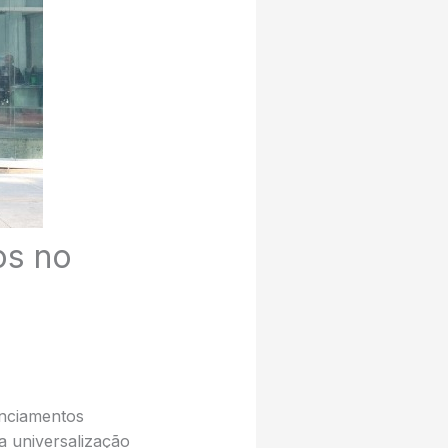
os no
nciamentos
a universalização