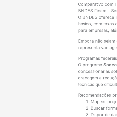
Comparativo com li
BNDES Finem – Sa
O BNDES oferece li
básico, com taxas a
para empresas, alé
Embora não sejam co
representa vantagem
Programas federais
O programa
Sanea
concessionárias sol
drenagem e redução
técnicas que dificu
Recomendações prá
Mapear proje
Buscar forma
Dispor de dad