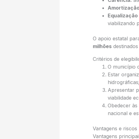
Carência:
at
Amortização
Equalização 
viabilizando 
O apoio estatal pa
milhões
destinados
Critérios de elegibi
O município 
Estar organi
hidrográficas
Apresentar p
viabilidade e
Obedecer às n
nacional e es
Vantagens e riscos
Vantagens principai