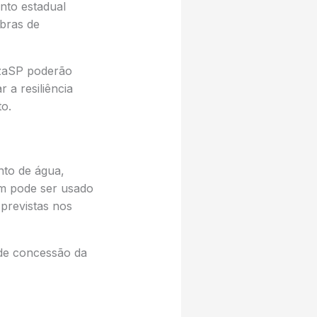
nto estadual
bras de
izaSP poderão
 a resiliência
to.
nto de água,
ém pode ser usado
previstas nos
 de concessão da