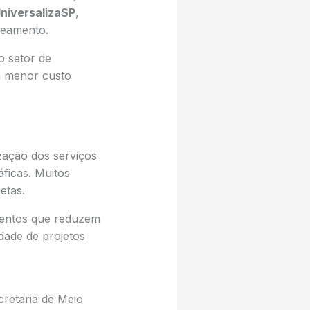
niversalizaSP
,
neamento.
o setor de
m menor custo
ização dos serviços
ficas. Muitos
etas.
entos que reduzem
dade de projetos
cretaria de Meio