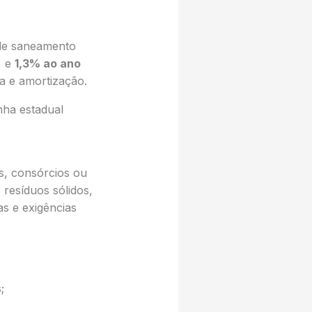
 de saneamento
, e
1,3% ao ano
a e amortização.
nha estadual
s, consórcios ou
 resíduos sólidos,
s e exigências
;