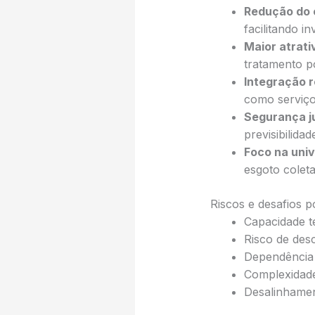
Redução do c
facilitando 
Maior atrati
tratamento p
Integração r
como serviço
Segurança ju
previsibilidad
Foco na univ
esgoto colet
Riscos e desafios p
Capacidade té
Risco de des
Dependência 
Complexidade 
Desalinhament