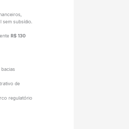
nanceiros,
l sem subsídio.
mente
R$ 130
 bacias
rativo de
rco regulatório