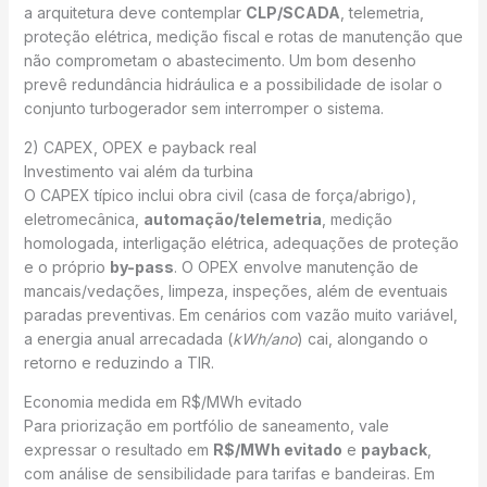
a arquitetura deve contemplar
CLP/SCADA
, telemetria,
proteção elétrica, medição fiscal e rotas de manutenção que
não comprometam o abastecimento. Um bom desenho
prevê redundância hidráulica e a possibilidade de isolar o
conjunto turbogerador sem interromper o sistema.
2) CAPEX, OPEX e payback real
Investimento vai além da turbina
O CAPEX típico inclui obra civil (casa de força/abrigo),
eletromecânica,
automação/telemetria
, medição
homologada, interligação elétrica, adequações de proteção
e o próprio
by-pass
. O OPEX envolve manutenção de
mancais/vedações, limpeza, inspeções, além de eventuais
paradas preventivas. Em cenários com vazão muito variável,
a energia anual arrecadada (
kWh/ano
) cai, alongando o
retorno e reduzindo a TIR.
Economia medida em R$/MWh evitado
Para priorização em portfólio de saneamento, vale
expressar o resultado em
R$/MWh evitado
e
payback
,
com análise de sensibilidade para tarifas e bandeiras. Em