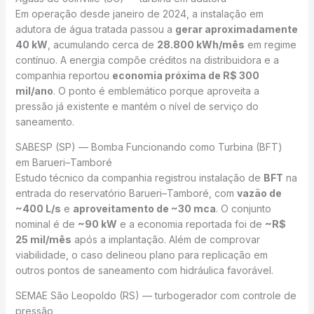
Em operação desde janeiro de 2024, a instalação em
adutora de água tratada passou a
gerar aproximadamente
40 kW
, acumulando cerca de
28.800 kWh/mês
em regime
contínuo. A energia compõe créditos na distribuidora e a
companhia reportou
economia próxima de R$ 300
mil/ano
. O ponto é emblemático porque aproveita a
pressão já existente e mantém o nível de serviço do
saneamento.
SABESP (SP) — Bomba Funcionando como Turbina (BFT)
em Barueri–Tamboré
Estudo técnico da companhia registrou instalação de
BFT
na
entrada do reservatório Barueri–Tamboré, com
vazão de
~400 L/s
e
aproveitamento de ~30 mca
. O conjunto
nominal é de
~90 kW
e a economia reportada foi de
~R$
25 mil/mês
após a implantação. Além de comprovar
viabilidade, o caso delineou plano para replicação em
outros pontos de saneamento com hidráulica favorável.
SEMAE São Leopoldo (RS) — turbogerador com controle de
pressão