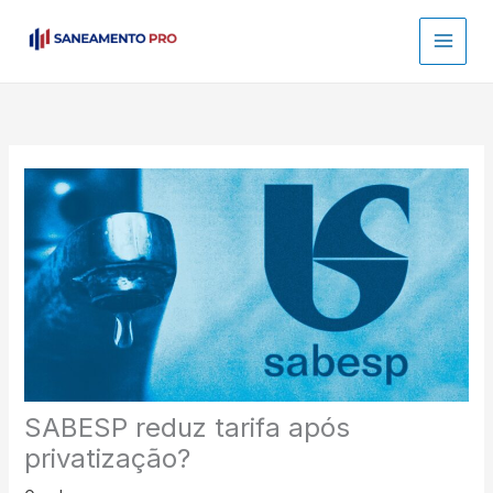
Ir
para
o
conteúdo
SABESP reduz tarifa após
privatização?