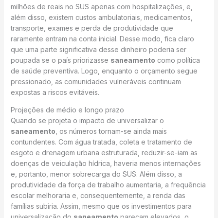
milhões de reais no SUS apenas com hospitalizações, e,
além disso, existem custos ambulatoriais, medicamentos,
transporte, exames e perda de produtividade que
raramente entram na conta inicial. Desse modo, fica claro
que uma parte significativa desse dinheiro poderia ser
poupada se o país priorizasse
saneamento
como política
de saúde preventiva. Logo, enquanto o orçamento segue
pressionado, as comunidades vulneráveis continuam
expostas a riscos evitáveis.
Projeções de médio e longo prazo
Quando se projeta o impacto de universalizar o
saneamento
, os números tornam-se ainda mais
contundentes. Com água tratada, coleta e tratamento de
esgoto e drenagem urbana estruturada, reduzir-se-iam as
doenças de veiculação hídrica, haveria menos internações
e, portanto, menor sobrecarga do SUS. Além disso, a
produtividade da força de trabalho aumentaria, a frequência
escolar melhoraria e, consequentemente, a renda das
famílias subiria. Assim, mesmo que os investimentos para
universalização do
saneamento
pareçam elevados, o