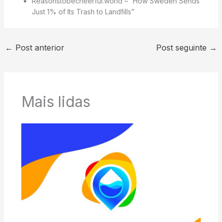
Reasonstobecheerful.world – “How Sweden Sends
Just 1% of Its Trash to Landfills”
←
Post anterior
Post seguinte
→
Mais lidas