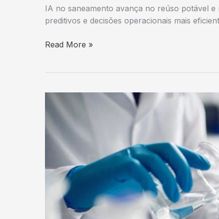
IA no saneamento avança no reúso potável e
preditivos e decisões operacionais mais eficient
IA
Read More »
no
saneamento:
guia
acelera
reúso
e
combate
perdas