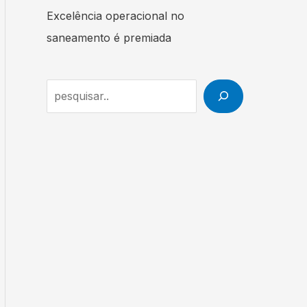
Excelência operacional no
saneamento é premiada
S
e
a
r
c
h