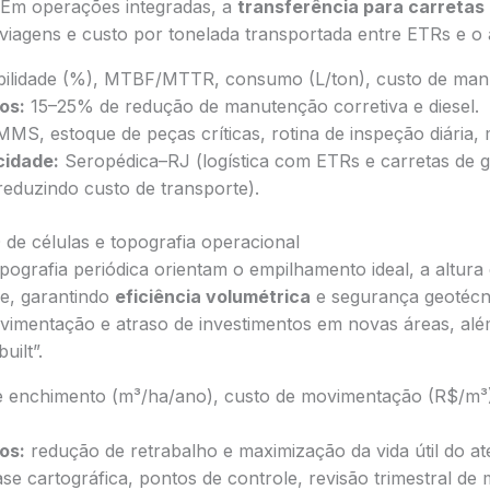
. Em operações integradas, a
transferência para carretas 
iagens e custo por tonelada transportada entre ETRs e o 
bilidade (%), MTBF/MTTR, consumo (L/ton), custo de man
os:
15–25% de redução de manutenção corretiva e diesel.
MS, estoque de peças críticas, rotina de inspeção diária, 
cidade:
Seropédica–RJ (logística com ETRs e carretas de 
reduzindo custo de transporte).
de células e topografia operacional
ografia periódica orientam o empilhamento ideal, a altura
de, garantindo
eficiência volumétrica
e segurança geotécni
imentação e atraso de investimentos em novas áreas, al
ilt”.
e enchimento (m³/ha/ano), custo de movimentação (R$/m³
os:
redução de retrabalho e maximização da vida útil do ate
se cartográfica, pontos de controle, revisão trimestral de m