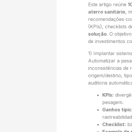
Este artigo reúne
1
aterro sanitário
, 
recomendações comb
(KPIs), checklists 
solução
. O objetiv
de investimentos c
1) Implantar sistem
Automatizar a pesa
inconsistências de 
origem/destino, tipo
auditoria automática
KPIs:
divergên
pesagem.
Ganhos típic
rastreabilidad
Checklist:
ba
Exemplo de 