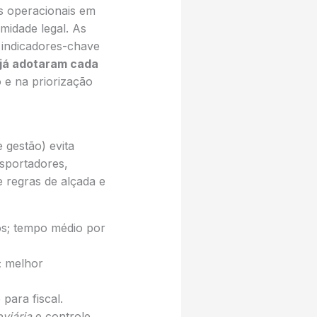
s operacionais em
idade legal. As
indicadores-chave
 já adotaram cada
o e na priorização
 gestão) evita
nsportadores,
re regras de alçada e
dos; tempo médio por
; melhor
ara fiscal.
viária
e controle