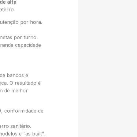
de alta
aterro.
utenção por hora.
metas por turno.
grande capacidade
 de bancos e
ca. O resultado é
ém de melhor
), conformidade de
rro sanitário.
odelos e “as built”.