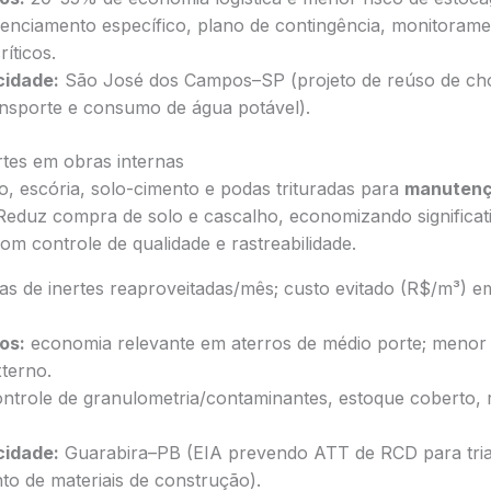
cenciamento específico, plano de contingência, monitorame
íticos.
cidade:
São José dos Campos–SP (projeto de reúso de ch
ansporte e consumo de água potável).
rtes em obras internas
ado, escória, solo-cimento e podas trituradas para
manutenç
. Reduz compra de solo e cascalho, economizando significa
com controle de qualidade e rastreabilidade.
as de inertes reaproveitadas/mês; custo evitado (R$/m³) 
os:
economia relevante em aterros de médio porte; menor
terno.
ntrole de granulometria/contaminantes, estoque coberto, r
cidade:
Guarabira–PB (EIA prevendo ATT de RCD para tri
to de materiais de construção).