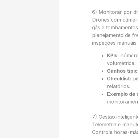
6) Monitorar por d
Drones com câmeras
gás e tombamentos d
planejamento de fr
inspeções manuais 
KPIs:
número 
volumétrica.
Ganhos típic
Checklist:
pi
relatórios.
Exemplo de 
monitorament
7) Gestão inteligen
Telemetria e manut
Controle horas-máq