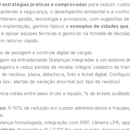
0 estratégias práticas e comprovadas
para reduzir custo
mantendo a segurança, o desempenho ambiental e a conform
inam gestão, tecnologia e processos, com sugestões de 
de implantação, ganhos típicos e
exemplos de cidades que
o é apoiar equipes técnicas e gestoras na tomada de decisã
om retorno rápido.
as de pesagem e controle digital de cargas
gem na entrada/saída (balanças integradas a um sistema de
registro e reduz perdas de receita. Integre: cadastro de tra
 de resíduo, placa, data/hora, foto e ticket digital. Configu
 (ex.: alertas de variação anormal por tipo de resíduo).
cia média entre peso bruto e líquido; % de tickets audita
os:
5–10% de redução em custos administrativos e fraudes
e.
lança homologada, integração com ERP, câmera LPR, app p
cidade:
Seropédica–RJ (CTR Rio com guarita,
balança rodo