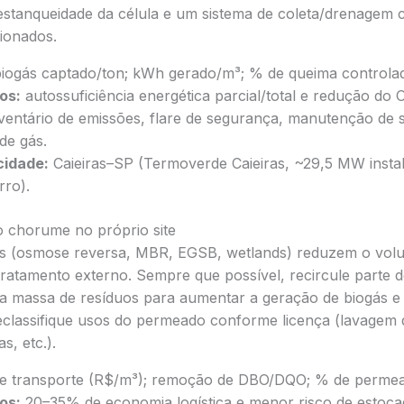
 estanqueidade da célula e um sistema de coleta/drenagem
ionados.
iogás captado/ton; kWh gerado/m³; % de queima controlada
os:
autossuficiência energética parcial/total e redução do 
ventário de emissões, flare de segurança, manutenção de 
de gás.
cidade:
Caieiras–SP (Termoverde Caieiras, ~29,5 MW instal
rro).
o chorume no próprio site
s (osmose reversa, MBR, EGSB, wetlands) reduzem o volu
tratamento externo. Sempre que possível, recircule parte 
a massa de resíduos para aumentar a geração de biogás e
classifique usos do permeado conforme licença (lavagem de
s, etc.).
e transporte (R$/m³); remoção de DBO/DQO; % de permead
os:
20–35% de economia logística e menor risco de estoc