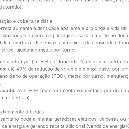
truturado).
tação e cobertura diária
rreta aumenta a densidade aparente e prolonga a vida útil d
nclinações e número de passagens; calibre a pressão dos r
 de cobertura. Use ensaios periódicos de densidade e topo
étrica, ajustando metas por turno.
e média (t/m³); diesel por tonelada; % de área coberta no 
os:
até 40% de redução de volume e menor custo por tone
ano diário de operação (PDO), metas por turno, manutenç
.
cidade:
Avaré–SP (monitoramento volumétrico por drone p
e cobertura).
geticamente o biogás
sanitário pode alimentar geradores elétricos, caldeiras ou 
 de energia e gerando receita adicional (venda de energi