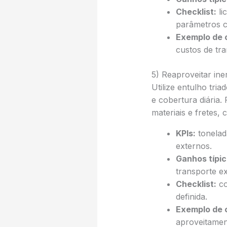
Checklist:
li
parâmetros cr
Exemplo de 
custos de tr
5) Reaproveitar ine
Utilize entulho tri
e cobertura diária
materiais e fretes, 
KPIs:
tonelad
externos.
Ganhos típic
transporte ex
Checklist:
co
definida.
Exemplo de 
aproveitamen