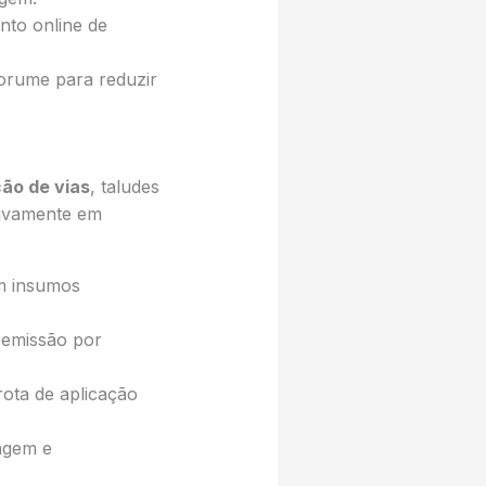
nto online de
orume para reduzir
ão de vias
, taludes
tivamente em
em insumos
 emissão por
ota de aplicação
agem e