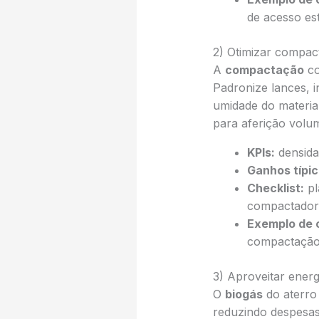
de acesso es
2) Otimizar compac
A
compactação
co
Padronize lances, i
umidade do material
para aferição volum
KPIs:
densidad
Ganhos típic
Checklist:
pl
compactador
Exemplo de 
compactação 
3) Aproveitar ener
O
biogás
do aterro 
reduzindo despesas