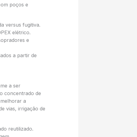
 com poços e
 versus fugitiva.
OPEX elétrico.
sopradores e
ados a partir de
me a ser
do concentrado de
 melhorar a
 vias, irrigação de
o reutilizado.
agem.