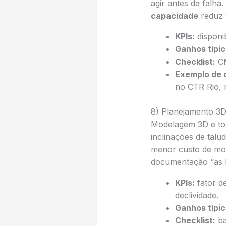
agir antes da falha
capacidade
reduz v
KPIs:
disponi
Ganhos típic
Checklist:
CM
Exemplo de 
no CTR Rio, 
8) Planejamento 3D 
Modelagem 3D e top
inclinações de talu
menor custo de mov
documentação “as bu
KPIs:
fator d
declividade.
Ganhos típic
Checklist:
ba