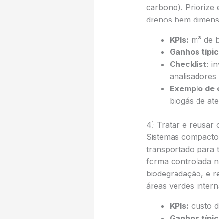
carbono). Priorize
drenos bem dimens
KPIs:
m³ de b
Ganhos típic
Checklist:
in
analisadores 
Exemplo de 
biogás de ate
4) Tratar e reusar 
Sistemas compacto
transportado para 
forma controlada n
biodegradação, e re
áreas verdes interna
KPIs:
custo d
Ganhos típic