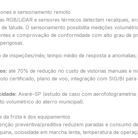
rones e sensoriamento remoto
 RGB/LiDAR e sensores térmicos detectam recalques, ero
e talude. O sensoriamento possibilita medições volumétric
entes e comprovação de conformidade com alto grau de pr
perigosas.
de inspeções/mês; tempo médio de resposta a anomalias; 
os:
até 70% de redução no custo de vistorias manuais e m
loto certificado, plano de voo, integração com SIG/BI para 
cidade:
Avaré–SP (estudo de caso com aerofotogrametria 
o volumétrico do aterro municipal).
te da frota e dos equipamentos
enção preventiva/preditiva reduzem paradas e consumo de
uina, ociosidade em marcha lenta, temperatura de operaç