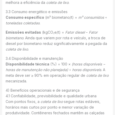
melhora a eficiência da
coleta de lixo
.
3.3 Consumo energético e emissões
Consumo específico
(m³ biometano/t) =
m³ consumidos
÷
toneladas coletadas
.
Emissões evitadas
(kgCO₂e/t) =
Fator diesel
−
Fator
biometano
. Ainda que variem por rota e veículo, a troca de
diesel por biometano reduz significativamente a pegada da
coleta de lixo
.
3.4 Disponibilidade e manutenção
Disponibilidade técnica
(%) = 100 ×
(horas disponíveis −
horas de manutenção não planejada)
÷
horas disponíveis
. A
meta deve ser ≥ 90% em operação regular de
coleta de lixo
mecanizada.
4) Benefícios operacionais e de segurança
4.1 Confiabilidade, previsibilidade e qualidade urbana
Com pontos fixos, a
coleta de lixo
segue rotas estáveis,
horários mais curtos por ponto e menor variação de
produtividade. Contêineres fechados mantêm as calçadas