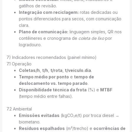
gatilhos de revisão.
Integração com reciclagem:
rotas dedicadas ou
pontos diferenciados para secos, com comunicação
clara.
Plano de comunicação:
linguagem simples, QR nos
contêineres e cronograma de
coleta de lixo
por
logradouro.
7) Indicadores recomendados (painel mínimo)
7.1 Operação
Coletas/h
,
t/h
,
t/rota
,
t/veículo.dia
.
Tempo médio por ponto
e
tempo de
deslocamento vs. tempo parado
.
Disponibilidade técnica da frota
(%) e
MTBF
(tempo médio entre falhas).
7.2 Ambiental
Emissões evitadas
(kgCO₂e/t) por troca diesel →
biometano.
Resíduos espalhados
(m²/trecho) e
ocorrências de