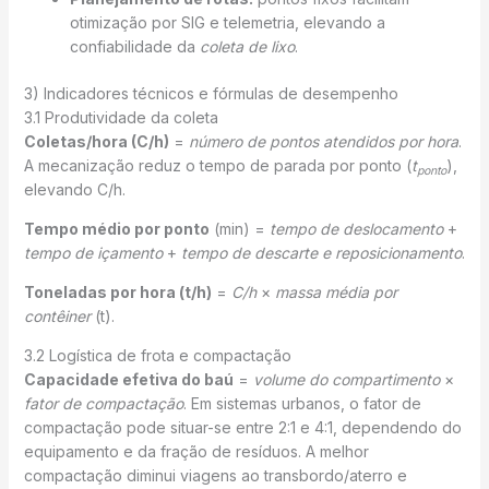
otimização por SIG e telemetria, elevando a
confiabilidade da
coleta de lixo
.
3) Indicadores técnicos e fórmulas de desempenho
3.1 Produtividade da coleta
Coletas/hora (C/h)
=
número de pontos atendidos por hora
.
A mecanização reduz o tempo de parada por ponto (
t
),
ponto
elevando C/h.
Tempo médio por ponto
(min) =
tempo de deslocamento
+
tempo de içamento
+
tempo de descarte e reposicionamento
.
Toneladas por hora (t/h)
=
C/h
×
massa média por
contêiner
(t).
3.2 Logística de frota e compactação
Capacidade efetiva do baú
=
volume do compartimento
×
fator de compactação
. Em sistemas urbanos, o fator de
compactação pode situar-se entre 2:1 e 4:1, dependendo do
equipamento e da fração de resíduos. A melhor
compactação diminui viagens ao transbordo/aterro e