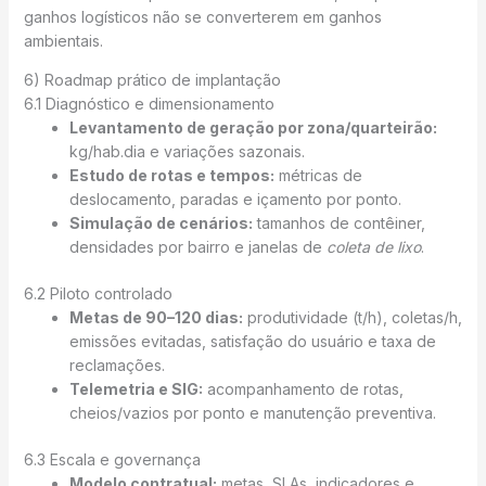
ganhos logísticos não se converterem em ganhos
ambientais.
6) Roadmap prático de implantação
6.1 Diagnóstico e dimensionamento
Levantamento de geração por zona/quarteirão:
kg/hab.dia e variações sazonais.
Estudo de rotas e tempos:
métricas de
deslocamento, paradas e içamento por ponto.
Simulação de cenários:
tamanhos de contêiner,
densidades por bairro e janelas de
coleta de lixo
.
6.2 Piloto controlado
Metas de 90–120 dias:
produtividade (t/h), coletas/h,
emissões evitadas, satisfação do usuário e taxa de
reclamações.
Telemetria e SIG:
acompanhamento de rotas,
cheios/vazios por ponto e manutenção preventiva.
6.3 Escala e governança
Modelo contratual:
metas, SLAs, indicadores e