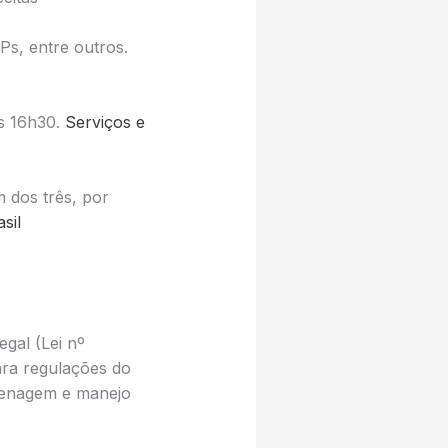
Ps, entre outros.
às 16h30.
Serviços e
 dos três, por
sil
gal (Lei nº
ra regulações do
renagem e manejo