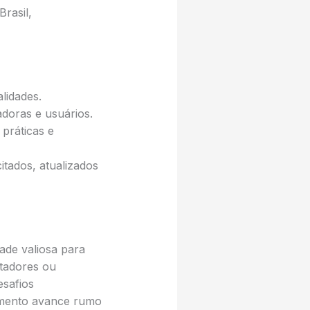
rasil,
lidades.
adoras e usuários.
práticas e
itados, atualizados
de valiosa para
stadores ou
esafios
eamento avance rumo