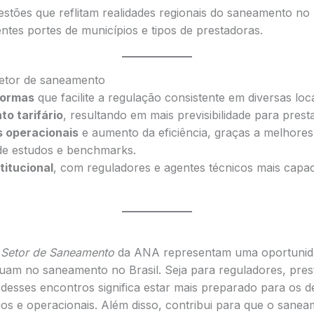
stões que reflitam realidades regionais do saneamento no B
ntes portes de municípios e tipos de prestadoras.
setor de saneamento
normas
que facilite a regulação consistente em diversas loca
o tarifário
, resultando em mais previsibilidade para prest
 operacionais
e aumento da eficiência, graças a melhores 
de estudos e benchmarks.
titucional
, com reguladores e agentes técnicos mais capac
 Setor de Saneamento
da ANA representam uma oportunida
atuam no saneamento no Brasil. Seja para reguladores, pre
r desses encontros significa estar mais preparado para os d
ários e operacionais. Além disso, contribui para que o san