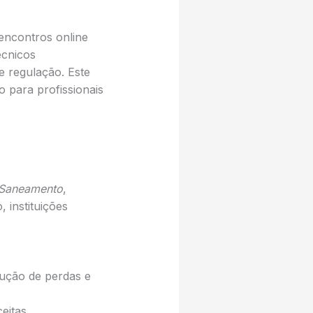
ncontros online
écnicos
 e regulação. Este
o para profissionais
 Saneamento
,
, instituições
edução de perdas e
eitas