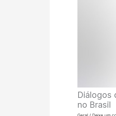
Diálogos 
no Brasil
Geral
/
Deixe um c