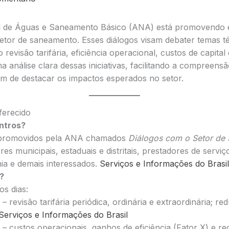
l de Águas e Saneamento Básico (ANA) está promovendo e
setor de saneamento. Esses diálogos visam debater temas t
revisão tarifária, eficiência operacional, custos de capital
a análise clara dessas iniciativas, facilitando a compreensã
m de destacar os impactos esperados no setor.
ferecido
ntros?
 promovidos pela ANA chamados
Diálogos com o Setor de
es municipais, estaduais e distritais, prestadores de serviço
ia e demais interessados.
Serviços e Informações do Brasil
?
s dias:
– revisão tarifária periódica, ordinária e extraordinária; r
Serviços e Informações do Brasil
– custos operacionais, ganhos de eficiência (Fator X) e rec