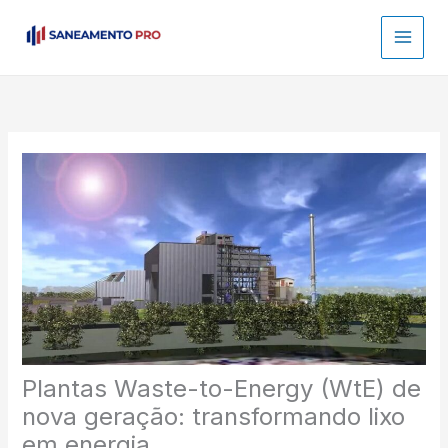
Ir
para
o
conteúdo
Plantas Waste-to-Energy (WtE) de
nova geração: transformando lixo
em energia