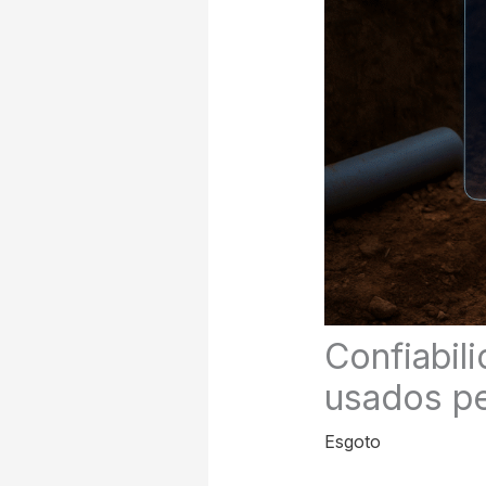
Confiabil
usados p
Esgoto