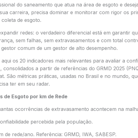
ssional do saneamento que atua na área de esgoto e deseja
ua carreira, precisa dominar e monitorar com rigor os prin
 coleta de esgoto.
pandir redes: o verdadeiro diferencial está em garantir qu
ança, sem falhas, sem extravasamentos e com total contr
m gestor comum de um gestor de alto desempenho.
 aqui os 20 indicadores mais relevantes para avaliar a conf
o, consolidados a partir de referências do GRMD 2025 (P
. São métricas práticas, usadas no Brasil e no mundo, que
isa ter em seu radar.
s de Esgoto por km de Rede
antas ocorrências de extravasamento acontecem na malha
confiabilidade percebida pela população.
m de rede/ano. Referência: GRMD, IWA, SABESP.