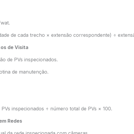
fwat.
idade de cada trecho × extensão correspondente) ÷ extensã
os de Visita
ão de PVs inspecionados.
rotina de manutenção.
 PVs inspecionados ÷ número total de PVs × 100.
 em Redes
ual da rede inspecionada com câmeras.