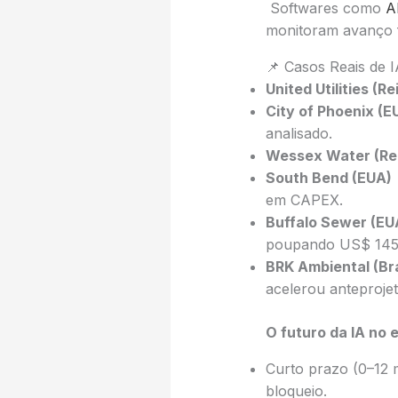
Softwares como
A
monitoram avanço f
📌 Casos Reais de 
United Utilities (R
City of Phoenix (E
analisado.
Wessex Water (Rei
South Bend (EUA)
em CAPEX.
Buffalo Sewer (EU
poupando US$ 145 
BRK Ambiental (Bra
acelerou anteproje
O futuro da IA no 
Curto prazo (0–12 
bloqueio.