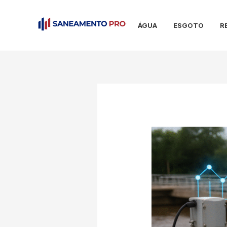
Ir
para
ÁGUA
ESGOTO
R
o
conteúdo