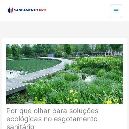
Ir
para
o
conteúdo
Por que olhar para soluções
ecológicas no esgotamento
sanitário