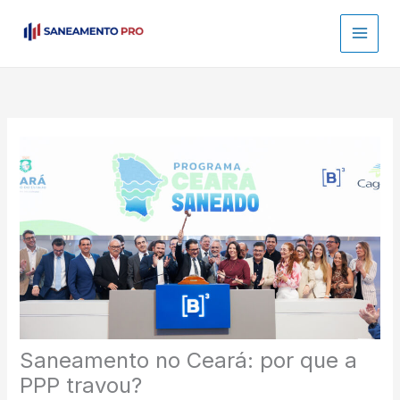
Ir
para
o
conteúdo
Saneamento no Ceará: por que a
PPP travou?