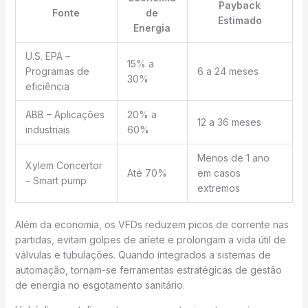
Payback
Fonte
de
Estimado
Energia
U.S. EPA –
15% a
Programas de
6 a 24 meses
30%
eficiência
ABB – Aplicações
20% a
12 a 36 meses
industriais
60%
Menos de 1 ano
Xylem Concertor
Até 70%
em casos
– Smart pump
extremos
Além da economia, os VFDs reduzem picos de corrente nas
partidas, evitam golpes de aríete e prolongam a vida útil de
válvulas e tubulações. Quando integrados a sistemas de
automação, tornam-se ferramentas estratégicas de gestão
de energia no esgotamento sanitário.