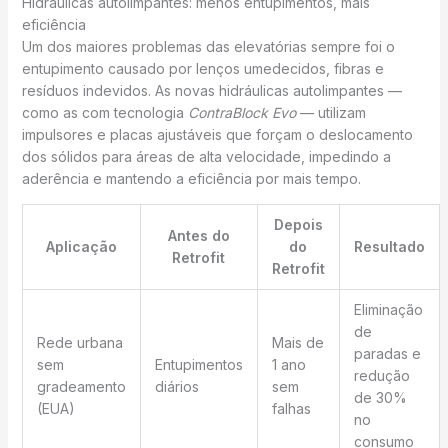
Hidráulicas autolimpantes: menos entupimentos, mais
eficiência
Um dos maiores problemas das elevatórias sempre foi o
entupimento causado por lenços umedecidos, fibras e
resíduos indevidos. As novas hidráulicas autolimpantes —
como as com tecnologia
ContraBlock Evo
— utilizam
impulsores e placas ajustáveis que forçam o deslocamento
dos sólidos para áreas de alta velocidade, impedindo a
aderência e mantendo a eficiência por mais tempo.
Depois
Antes do
Aplicação
do
Resultado
Retrofit
Retrofit
Eliminação
de
Rede urbana
Mais de
paradas e
sem
Entupimentos
1 ano
redução
gradeamento
diários
sem
de 30%
(EUA)
falhas
no
consumo