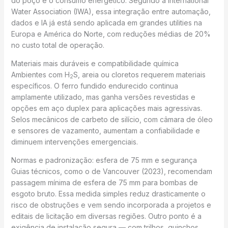
do poço e o consumo energético. Segundo a International
Water Association (IWA), essa integração entre automação,
dados e IA já está sendo aplicada em grandes utilities na
Europa e América do Norte, com reduções médias de 20%
no custo total de operação.
Materiais mais duráveis e compatibilidade química
Ambientes com H
S, areia ou cloretos requerem materiais
2
específicos. O ferro fundido endurecido continua
amplamente utilizado, mas ganha versões revestidas e
opções em aço duplex para aplicações mais agressivas.
Selos mecânicos de carbeto de silício, com câmara de óleo
e sensores de vazamento, aumentam a confiabilidade e
diminuem intervenções emergenciais.
Normas e padronização: esfera de 75 mm e segurança
Guias técnicos, como o de Vancouver (2023), recomendam
passagem mínima de esfera de 75 mm para bombas de
esgoto bruto. Essa medida simples reduz drasticamente o
risco de obstruções e vem sendo incorporada a projetos e
editais de licitação em diversas regiões. Outro ponto é a
exigência de instalação segura — com trilhos, guinchos,