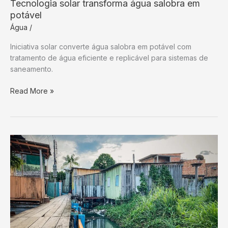
Tecnologia solar transforma água salobra em
potável
Água
/
Iniciativa solar converte água salobra em potável com
tratamento de água eficiente e replicável para sistemas de
saneamento.
Tecnologia
Read More »
solar
transforma
água
salobra
em
potável