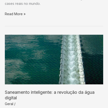
cases reais no mundo.
ETA
Read More »
autônoma
com
IA
muda
tudo
Saneamento inteligente: a revolução da água
digital
Geral
/