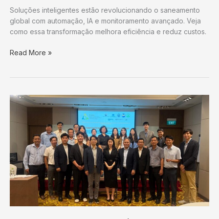
Soluções inteligentes estão revolucionando o saneamento
global com automação, IA e monitoramento avançado. Veja
como essa transformação melhora eficiência e reduz custos.
Saneamento
Read More »
inteligente:
a
revolução
da
água
digital