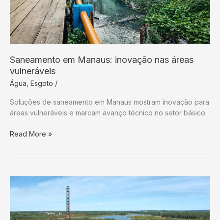
Saneamento em Manaus: inovação nas áreas
vulneráveis
Água
,
Esgoto
/
Soluções de saneamento em Manaus mostram inovação para
áreas vulneráveis e marcam avanço técnico no setor básico.
Saneamento
Read More »
em
Manaus:
inovação
nas
áreas
vulneráveis