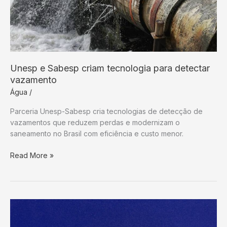
Unesp e Sabesp criam tecnologia para detectar
vazamento
Água
/
Parceria Unesp-Sabesp cria tecnologias de detecção de
vazamentos que reduzem perdas e modernizam o
saneamento no Brasil com eficiência e custo menor.
Unesp
Read More »
e
Sabesp
criam
tecnologia
para
detectar