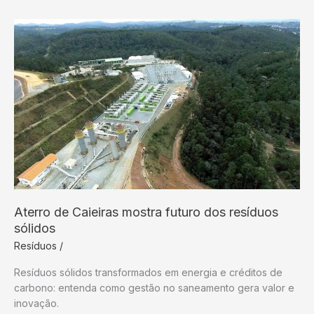
cloro,
dióxido
de
cloro
e
ozônio
Aterro de Caieiras mostra futuro dos resíduos
sólidos
Resíduos
/
Resíduos sólidos transformados em energia e créditos de
carbono: entenda como gestão no saneamento gera valor e
inovação.