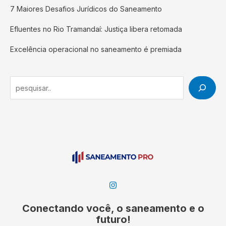
7 Maiores Desafios Jurídicos do Saneamento
Efluentes no Rio Tramandaí: Justiça libera retomada
Excelência operacional no saneamento é premiada
S
e
a
r
c
h
Conectando você, o saneamento e o
futuro!