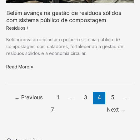
Belém avança na gestão de resíduos sólidos
com sistema público de compostagem
Resíduos
/
Belém inova ao implantar o primeiro sistema público de
compostagem com catadores, fortalecendo a gestão de
resíduos sólidos e a economia circular.
Belém
Read More »
avança
na
gestão
de
←
Previous
1
…
3
4
5
…
resíduos
sólidos
7
Next
→
com
sistema
público
de