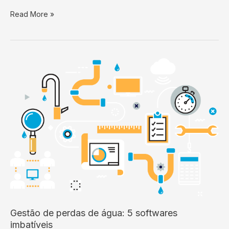
Aterro
Read More »
de
Caieiras
mostra
futuro
dos
resíduos
sólidos
Gestão de perdas de água: 5 softwares
imbatíveis